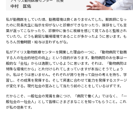
アイリス動物医療センター 院長
中村 匡佑
私が勤務医をしていた頃、勤務環境は良くありませんでした。獣医師になっ
たのに院長先生に指示を仰がないと診察ができなかったり、挨拶をしても言
葉が返ってこなかったり、診察中に後ろに視線を感じて見てみると監視され
ていたり。どうも窮屈な職場環境であることが多かったように思います。も
ちろん労働時間・給与は言わずもがな。
私がアイリス動物医療センターを開業した理由の一つに、「動物病院で勤務
する人の社会的地位の向上」という目的があります。動物病院のお仕事は一
般的な「会社」からは逸脱しているように思います。それは、「動物病院は
特殊な環境だから」と片付けられてしまっていますが本当にそうでしょう
か。私はそうは思いません。それぞれが誇りを持って自分の考えを持ち、学
習し、その成果を発揮する。そして昇進に合わせて能力を発揮するステージ
が変化する。現代社会の営みとして当たり前のことをしているはずです。
だからこそ、一般社会の常識を身につけ、「病院で働く人」ではなく、「一
般社会の一社会人」として皆様にさまざまなことを知ってもらうこと。これ
が私の信条です。