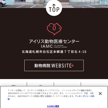
ENTRY
クッキーを使用して、コンテンツや広告をパーソナライズし、ソーシャルメディアに機能を提供し、
働く環境
募集職種
採用動画
当社のWebサイトへのアクセスを分析できるようにします。また、ソーシャルメディア、広告、分析
のために、当社のWebサイトの使用に関する情報をパートナーと共有します。
クッキーポリシーの詳
細
(opens in a new tab)
Copyright(C) Iris Veterinary Hospital
Cookie 設定