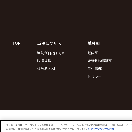
TOP
当院について
職種別
当院が目指すもの
獣医師
院長挨拶
愛玩動物看護師
求める人材
受付事務
トリマー
クッキーを使用して、コンテンツや広告をパーソナライズし、ソーシャルメディアに機能を提供し、当社のWebサイト
Cookie 設定
のために、当社のWebサイトの使用に関する情報をパートナーと共有します。
クッキーポリシーの詳細
(opens in a ne