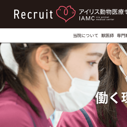
当院について
獣医師
専門
働く