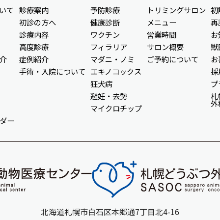
いて
診療案内
予防診療
トリミングサロン
初
初診の方へ
健康診断
メニュー
再
診療内容
ワクチン
営業時間
お
高度診療
フィラリア
サロン概要
獣
介
症例紹介
マダニ・ノミ
ご予約について
お
手術・入院について
エキノコックス
採
狂犬病
プ
避妊・去勢
札
外
マイクロチップ
ダー
北海道札幌市白石区本郷通7丁目北4-16