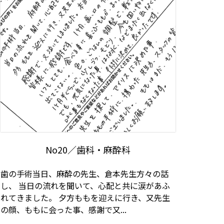
No20／歯科・麻酔科
歯の手術当日、麻酔の先生、倉本先生方々の話
し、 当日の流れを聞いて、心配と共に涙があふ
れてきました。 夕方ももを迎えに行き、又先生
の顔、ももに会った事、感謝で又...