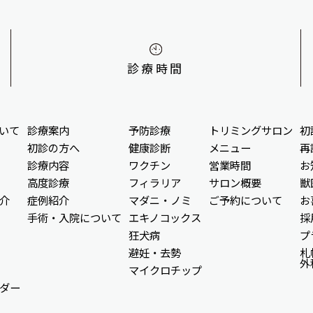
診療時間
いて
診療案内
予防診療
トリミングサロン
初
初診の方へ
健康診断
メニュー
再
診療内容
ワクチン
営業時間
お
高度診療
フィラリア
サロン概要
獣
介
症例紹介
マダニ・ノミ
ご予約について
お
手術・入院について
エキノコックス
採
狂犬病
プ
避妊・去勢
札
外
マイクロチップ
ダー