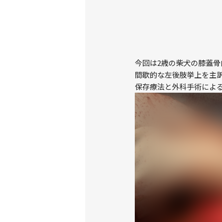
今回は2歳の柴犬の膝蓋
間歇的な左後肢挙上を主
保存療法と外科手術によ