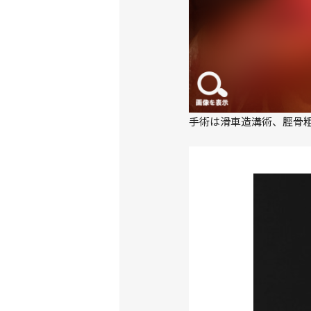
手術は滑車造溝術、脛骨