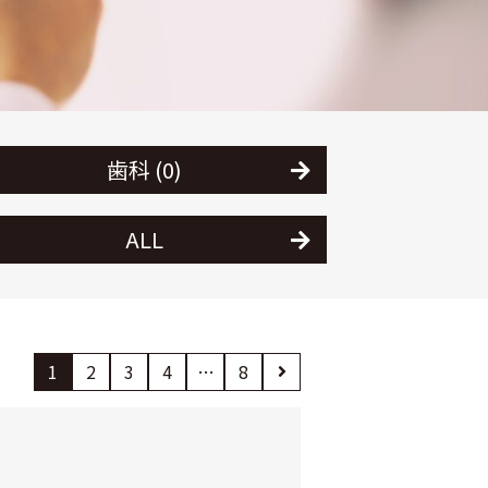
歯科 (0)
ALL
1
2
3
4
…
8