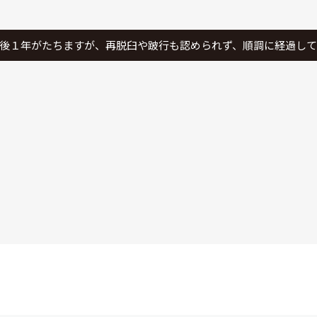
後１年がたちますが、再脱臼や跛行も認められず、順調に経過して