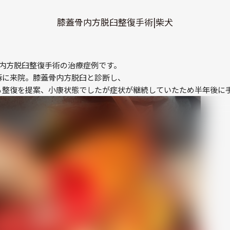
膝蓋骨内方脱臼整復手術|柴犬
骨内方脱臼整復手術の治療症例です。
訴に来院。膝蓋骨内方脱臼と診断し、
る整復を提案、小康状態でしたが症状が継続していたため半年後に