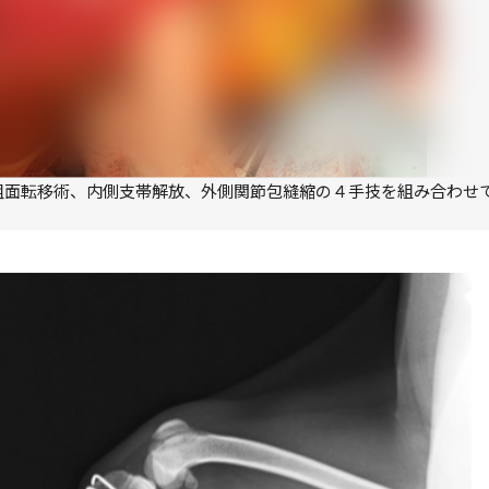
粗面転移術、内側支帯解放、外側関節包縫縮の４手技を組み合わせ