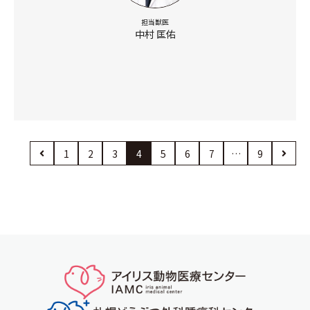
担当獣医
中村 匡佑
1
2
3
4
5
6
7
…
9