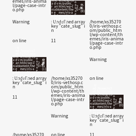
W
ne
vethosp.co
emes/iris-anima
o
a
d v
m/public_
l/page-case-intr
n
外
r
ari
html/wp-c
2
li
科
o.php
ni
abl
ontent/the
0
>
n
(8)
n
e
mes/iris-a
e
g
$cl
nimal/pag
as
e-case-intr
Warning
: Undefined array
/home/xs35270
s i
o.php
n
key "cate_slug" i
0/iris-vethosp.c
n
om/public_htm
l/wp-content/th
emes/iris-anima
on line
11
l/page-case-intr
o.php
: U
nd
/home/xs3
efi
52700/iris-
W
ne
vethosp.co
o
Warning
a
d v
m/public_
皮
n
r
ari
html/wp-c
2
膚
li
ni
abl
ontent/the
0
>
科
n
n
e
mes/iris-a
(1)
e
g
$cl
nimal/pag
as
e-case-intr
: Undefined array
/home/xs35270
on line
s i
o.php
n
key "cate_slug" i
0/iris-vethosp.c
: U
n
om/public_htm
nd
/home/xs3
l/wp-content/th
efi
52700/iris-
W
ne
vethosp.co
emes/iris-anima
o
11
a
d v
m/public_
l/page-case-intr
n
歯
r
ari
html/wp-c
2
li
科
o.php
ni
abl
ontent/the
0
>
n
(0)
n
e
mes/iris-a
e
g
$cl
nimal/pag
as
e-case-intr
Warning
: Undefined array
s i
o.php
n
key "cate_slug" i
n
/home/xs35270
on line
11