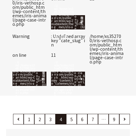
0/iris-vethosp.c
: U
om/public_htm
nd
/home/xs3
l/wp-content/th
efi
52700/iris-
W
ne
vethosp.co
emes/iris-anima
o
a
d v
m/public_
腫
l/page-case-intr
n
r
ari
html/wp-c
2
瘍
li
o.php
ni
abl
ontent/the
0
>
科
n
n
e
mes/iris-a
(6)
e
g
$cl
nimal/pag
as
e-case-intr
Warning
: Undefined array
/home/xs35270
s i
o.php
n
key "cate_slug" i
0/iris-vethosp.c
n
om/public_htm
l/wp-content/th
emes/iris-anima
on line
11
l/page-case-intr
o.php
: U
: U
nd
/home/xs3
nde
/home/xs3
efi
52700/iris-
fine
52700/iris
W
ne
vethosp.co
W
d a
-vethosp.c
o
循
o
cla
a
d v
m/public_
a
rra
om/public
n
環
n
ss
A
r
ari
html/wp-c
2
r
y k
_html/wp
2
li
器
li
="c
L
ni
abl
ontent/the
0
>
ni
ey
-content/t
7
n
科
n
urr
L
n
e
mes/iris-a
n
"ca
hemes/iris
e
(0)
e
en
g
$cl
nimal/pag
g
te_
-animal/p
t">
as
e-case-intr
slu
age-case-i
s i
o.php
g" i
ntro.php
n
n
1
2
3
4
5
6
7
…
9