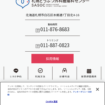
北海道札幌市白石区本郷通7丁目北4-16
動物病院
011-876-8683
トリミング
011-887-0823
採用情報
LINE予約
利用方法
診療科目
獣医師勤務表
Copyright(C) Iris Veterinary Hospital
クッキーを使用して、コンテンツや広告をパーソナライズし、ソーシャルメディアに機能を提供し、
当社のWebサイトへのアクセスを分析できるようにします。また、ソーシャルメディア、広告、分析
のために、当社のWebサイトの使用に関する情報をパートナーと共有します。
クッキーポリシーの詳
細
(opens in a new tab)
LINE予約
ご利用方法
外科腫瘍科
Cookie 設定
Cookie 設定