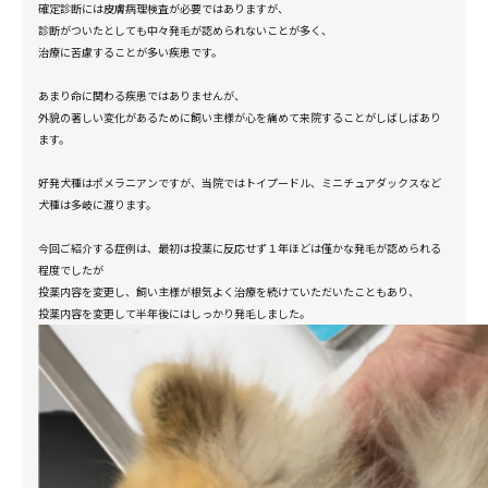
確定診断には皮膚病理検査が必要ではありますが、
診断がついたとしても中々発毛が認められないことが多く、
治療に苦慮することが多い疾患です。
あまり命に関わる疾患ではありませんが、
外貌の著しい変化があるために飼い主様が心を痛めて来院することがしばしばあり
ます。
好発犬種はポメラニアンですが、当院ではトイプードル、ミニチュアダックスなど
犬種は多岐に渡ります。
今回ご紹介する症例は、最初は投薬に反応せず１年ほどは僅かな発毛が認められる
程度でしたが
投薬内容を変更し、飼い主様が根気よく治療を続けていただいたこともあり、
投薬内容を変更して半年後にはしっかり発毛しました。