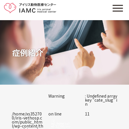
症例紹介
Warning
: Undefined array
key "cate_slug" i
n
/home/xs35270
on line
11
0/iris-vethosp.c
: U
om/public_htm
nd
/home/xs3
l/wp-content/th
efi
52700/iris-