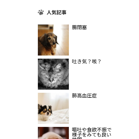
人気記事
腸閉塞
吐き気？咳？
肺高血圧症
嘔吐や食欲不振で
様子をみても良い