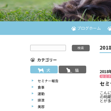
ブログホーム
2018
カテゴリー
犬
猫
2018
セミ
セミナー報告
セミ
食事
こん
運動
の時
とが多
排泄
美容