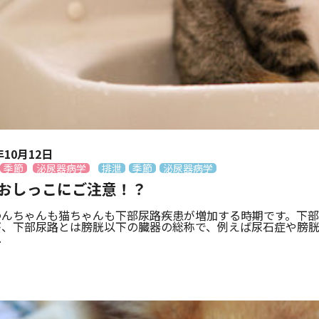
年10月12日
季節
泌尿器病学
排泄
季節
泌尿器病学
おしっこにご注意！？
わんちゃんも猫ちゃんも下部尿路疾患が増加する時期です。下
が、下部尿路とは膀胱以下の臓器の総称で、例えば尿石症や膀胱
.