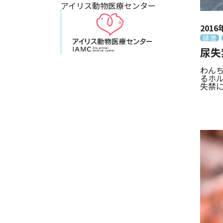
アイリス動物医療センター
2016
排泄
尿失
わん
るホ
失禁に