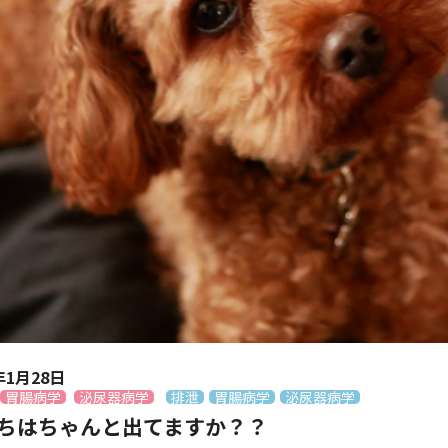
年1月28日
胃腸病学
泌尿器病学
排泄
胃腸病学
泌尿器病学
ちはちゃんと出てますか？？