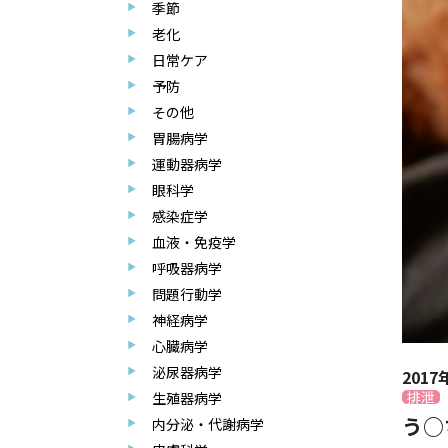
季節
老化
日常ケア
予防
その他
胃腸病学
運動器病学
眼科学
感染症学
血液・免疫学
呼吸器病学
問題行動学
神経病学
心臓病学
泌尿器病学
2017
排泄
生殖器病学
う○
内分泌・代謝病学