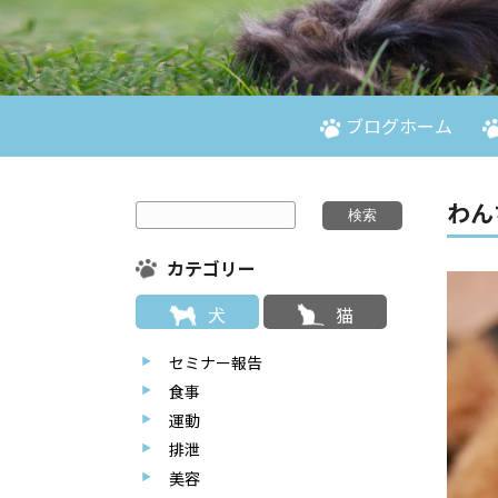
ブログホーム
わん
カテゴリー
犬
猫
セミナー報告
食事
運動
排泄
美容