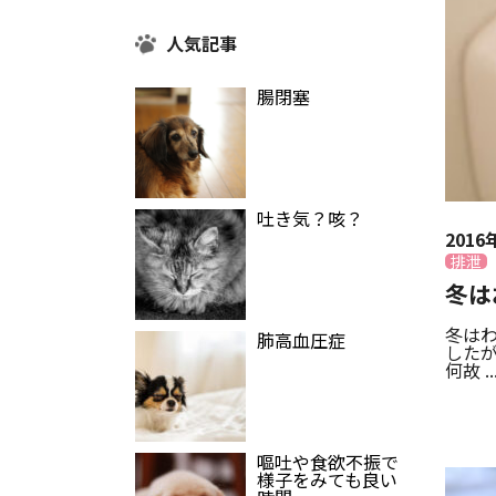
人気記事
腸閉塞
吐き気？咳？
2016
排泄
冬は
冬は
肺高血圧症
した
何故 ..
嘔吐や食欲不振で
様子をみても良い