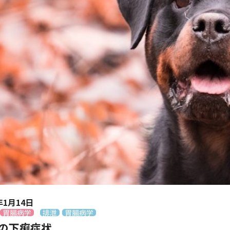
年1月14日
胃腸病学
排泄
胃腸病学
の下痢症状