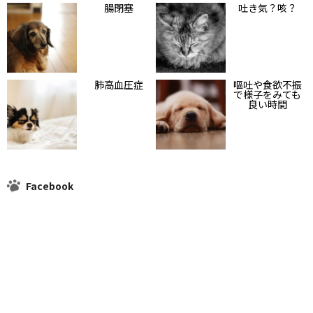
腸閉塞
吐き気？咳？
肺高血圧症
嘔吐や食欲不振
で様子をみても
良い時間
Facebook