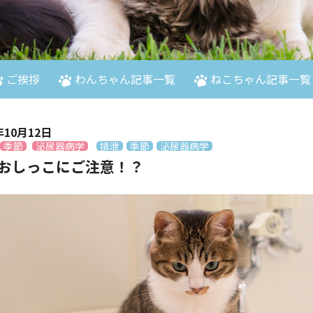
ご挨拶
わんちゃん記事一覧
ねこちゃん記事一覧
年10月12日
季節
泌尿器病学
排泄
季節
泌尿器病学
おしっこにご注意！？