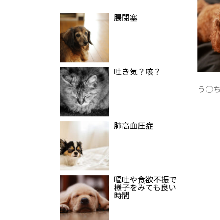
腸閉塞
吐き気？咳？
う○
肺高血圧症
嘔吐や食欲不振で
様子をみても良い
時間