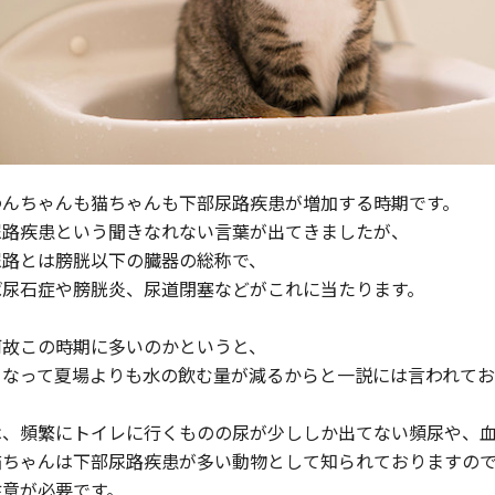
わんちゃんも猫ちゃんも下部尿路疾患が増加する時期です。
尿路疾患という聞きなれない言葉が出てきましたが、
尿路とは膀胱以下の臓器の総称で、
ば尿石症や膀胱炎、尿道閉塞などがこれに当たります。
何故この時期に多いのかというと、
くなって夏場よりも水の飲む量が減るからと一説には言われてお
は、頻繁にトイレに行くものの尿が少ししか出てない頻尿や、
猫ちゃんは下部尿路疾患が多い動物として知られておりますの
注意が必要です。