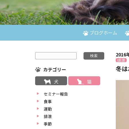
ブログホーム
2016
排泄
冬は
カテゴリー
犬
猫
セミナー報告
食事
運動
排泄
季節