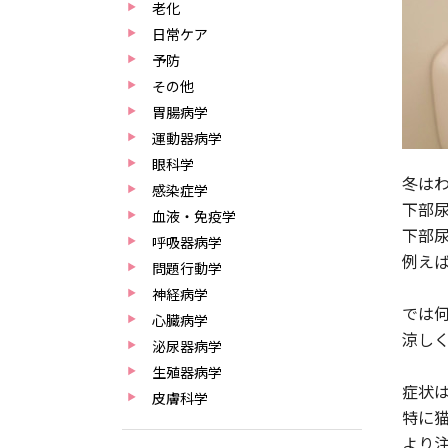
老化
日常ケア
予防
その他
胃腸病学
運動器病学
眼科学
冬は
感染症学
下部
血液・免疫学
下部
呼吸器病学
例え
問題行動学
神経病学
では
心臓病学
涼し
泌尿器病学
生殖器病学
症状
皮膚科学
特に
より