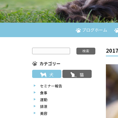
ブログホーム
2017
カテゴリー
犬
猫
セミナー報告
食事
運動
排泄
美容