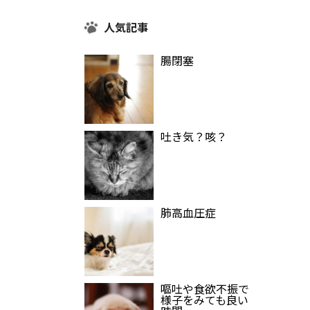
人気記事
腸閉塞
吐き気？咳？
肺高血圧症
嘔吐や食欲不振で
様子をみても良い