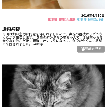
2016年4月10日
食事
胃腸病学
食事
胃腸病学
腸内異物
今回は飼い主様に同意を得られましたので、実際の症状からどうな
ったかを報告します。 ５歳の避妊済みの猫ちゃんで、３日前から食
後や水を飲んだ後に頻繁に吐くようになって、食欲が全くない状態
で来院されました。&nbsp ...
詳細を見る