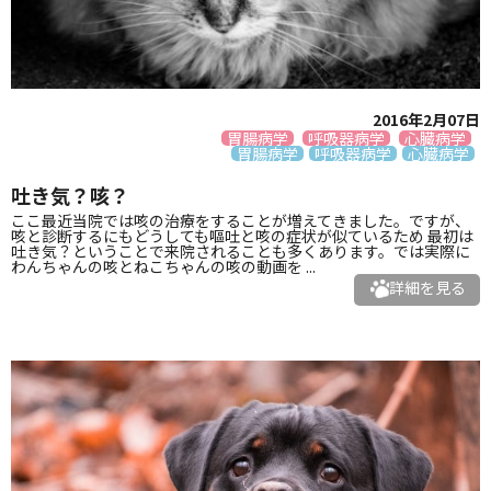
2016年2月07日
胃腸病学
呼吸器病学
心臓病学
胃腸病学
呼吸器病学
心臓病学
吐き気？咳？
ここ最近当院では咳の治療をすることが増えてきました。ですが、
咳と診断するにもどうしても嘔吐と咳の症状が似ているため 最初は
吐き気？ということで来院されることも多くあります。では実際に
わんちゃんの咳とねこちゃんの咳の動画を ...
詳細を見る