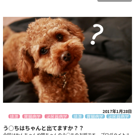
2017年1月28日
排泄
胃腸病学
泌尿器病学
排泄
胃腸病学
泌尿器病学
う○ちはちゃんと出てますか？？
今回はわんちゃんや猫ちゃんのう○ちのお話です。 ブログタイトル