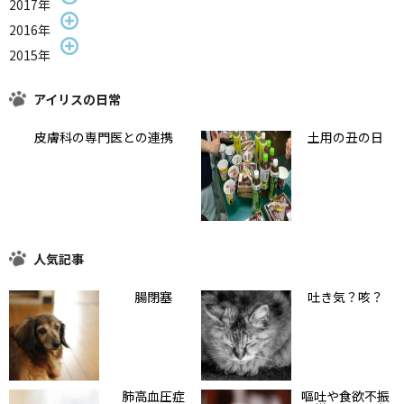
2017年
2016年
2015年
アイリスの日常
皮膚科の専門医との連携
土用の丑の日
人気記事
腸閉塞
吐き気？咳？
肺高血圧症
嘔吐や食欲不振