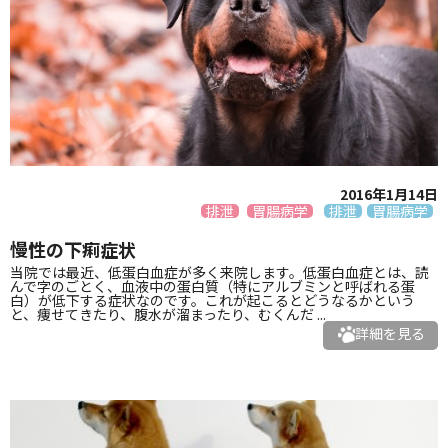
2016年1月14日
排泄
胃腸病学
排泄
胃腸病学
慢性の下痢症状
当院では最近、低蛋白血症が多く来院します。低蛋白血症とは、読
んで字のごとく、血液中の蛋白質（特にアルブミンと呼ばれる蛋
白）が低下する症状なのです。これが起こるとどうなるかという
と、痩せてきたり、腹水が溜まったり、むくんだ ...
詳細を見る