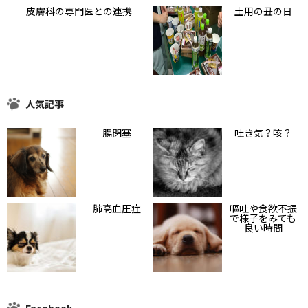
皮膚科の専門医との連携
土用の丑の日
人気記事
腸閉塞
吐き気？咳？
肺高血圧症
嘔吐や食欲不振
で様子をみても
良い時間
Facebook