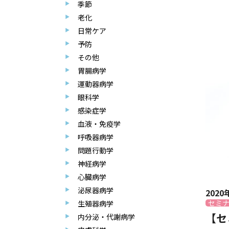
季節
老化
日常ケア
予防
その他
胃腸病学
運動器病学
眼科学
感染症学
血液・免疫学
呼吸器病学
問題行動学
神経病学
心臓病学
泌尿器病学
2020
セミ
生殖器病学
【セ
内分泌・代謝病学