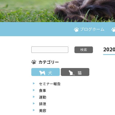
ブログホーム
2020
カテゴリー
犬
猫
セミナー報告
食事
運動
排泄
美容