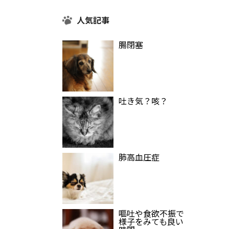
人気記事
腸閉塞
吐き気？咳？
肺高血圧症
嘔吐や食欲不振で
様子をみても良い