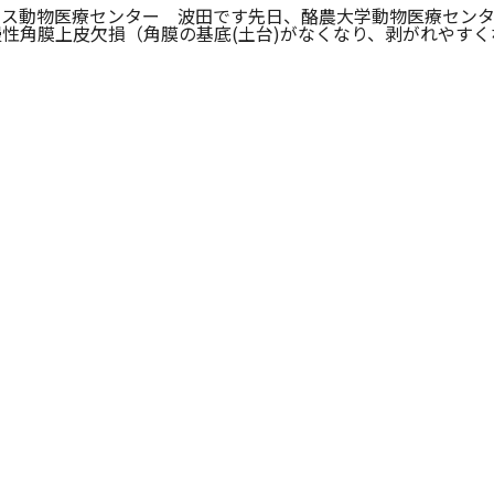
リス動物医療センター 波田です先日、酪農大学動物医療センタ
慢性角膜上皮欠損（角膜の基底(土台)がなくなり、剥がれやす