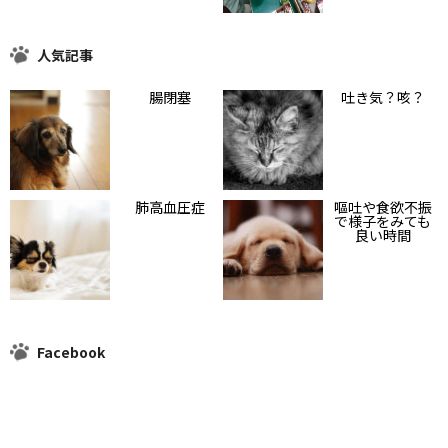
人気記事
腸閉塞
吐き気？咳？
肺高血圧症
嘔吐や食欲不振
で様子をみても
良い時間
Facebook