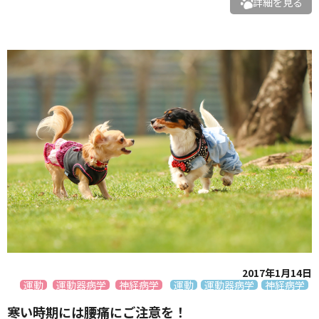
詳細を見る
2017年1月14日
運動
運動器病学
神経病学
運動
運動器病学
神経病学
寒い時期には腰痛にご注意を！