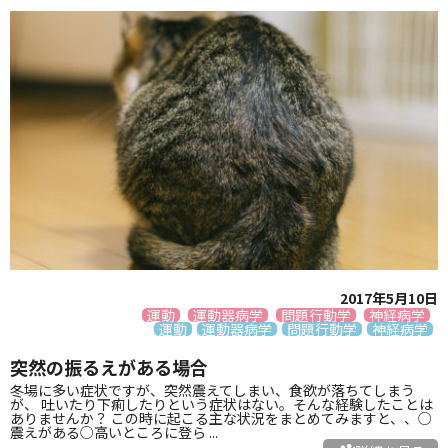
2017年5月10日
運動
運動器病学
問題行動学
神経病学
運動
運動器病学
問題行動学
神経病学
突然の振るえがある場合
冬場に多い症状ですが、突然震えてしまい、食欲が落ちてしまう
が、 吐いたり下痢したりという症状はない。そんな経験したことは
ありませんか？ この時に起こる主な状況をまとめてみますと、、○
震えがある○高いところに登ら ...