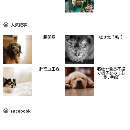
人気記事
腸閉塞
吐き気？咳？
肺高血圧症
嘔吐や食欲不振
で様子をみても
良い時間
Facebook