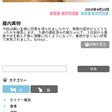
2016年4月10日
食事
胃腸病学
食事
胃腸病学
腸内異物
今回は飼い主様に同意を得られましたので、実際の症状からどうな
ったかを報告します。 ５歳の避妊済みの猫ちゃんで、３日前から食
後や水を飲んだ後に頻繁に吐くようになって、食欲が全くない状態
で来院されました。&nbsp ...
詳細を見る
カテゴリー
犬
猫
セミナー報告
食事