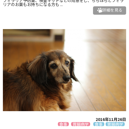
フィラリア予防薬、検査キットなどの用意をし、ちらほらとフィラ
リアのお薬もお持ちになる方も ...
詳細を見る
2016年11月26日
食事
胃腸病学
食事
胃腸病学