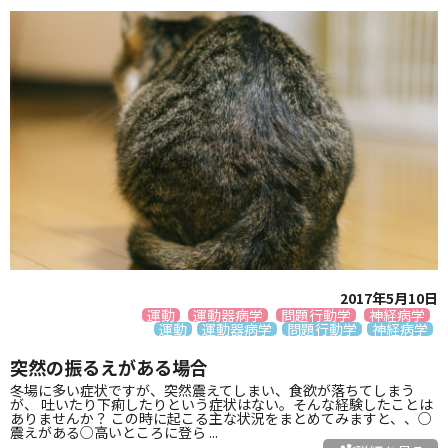
2017年5月10日
運動
運動器病学
問題行動学
神経病学
運動
運動器病学
問題行動学
神経病学
突然の振るえがある場合
冬場に多い症状ですが、突然震えてしまい、食欲が落ちてしまう
が、 吐いたり下痢したりという症状はない。そんな経験したことは
ありませんか？ この時に起こる主な状況をまとめてみますと、、○
震えがある○高いところに登ら ...