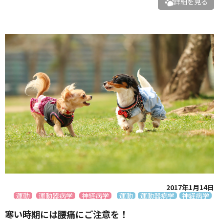
詳細を見る
2017年1月14日
運動
運動器病学
神経病学
運動
運動器病学
神経病学
寒い時期には腰痛にご注意を！