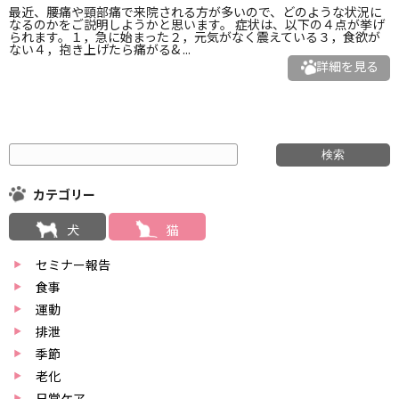
最近、腰痛や頸部痛で来院される方が多いので、どのような状況に
なるのかをご説明しようかと思います。 症状は、以下の４点が挙げ
られます。１，急に始まった２，元気がなく震えている３，食欲が
ない４，抱き上げたら痛がる& ...
詳細を見る
カテゴリー
犬
猫
セミナー報告
食事
運動
排泄
季節
老化
日常ケア