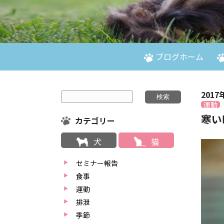
ブログホーム
2017
運動
寒い
カテゴリー
犬
猫
セミナー報告
食事
運動
排泄
季節