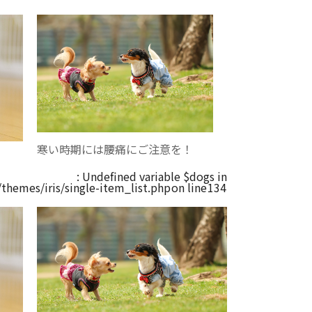
寒い時期には腰痛にご注意を！
: Undefined variable $dogs in
hemes/iris/single-item_list.php
on line
134