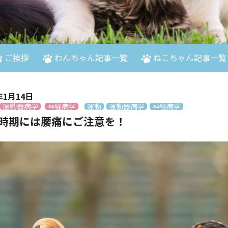
ご挨拶
わんちゃん記事一覧
ねこちゃん記事一覧
年1月14日
運動器病学
神経病学
運動
運動器病学
神経病学
時期には腰痛にご注意を！