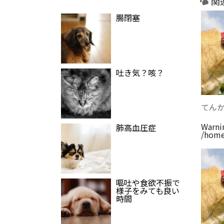
関
腸閉塞
吐き気？咳？
てん
Warni
肺高血圧症
/home
嘔吐や食欲不振で
様子をみても良い
時間