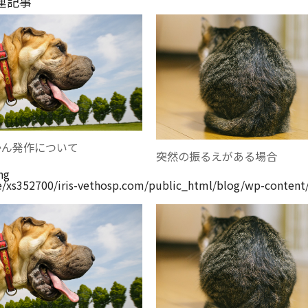
連記事
かん発作について
突然の振るえがある場合
ng
/xs352700/iris-vethosp.com/public_html/blog/wp-content/t