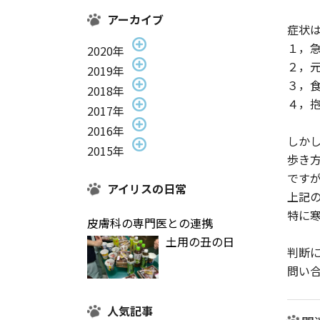
アーカイブ
症状
１，
2020年
２，
2019年
３，
2018年
４，
2017年
2016年
しか
2015年
歩き
です
アイリスの日常
上記
特に
皮膚科の専門医との連携
土用の丑の日
判断
問い
人気記事