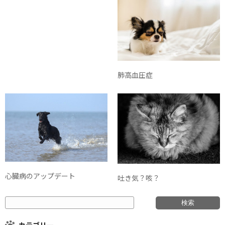
肺高血圧症
心臓病のアップデート
吐き気？咳？