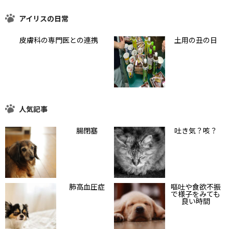
アイリスの日常
皮膚科の専門医との連携
土用の丑の日
人気記事
腸閉塞
吐き気？咳？
肺高血圧症
嘔吐や食欲不振
で様子をみても
良い時間